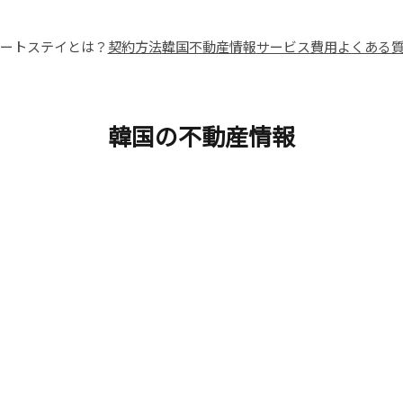
ートステイとは？
契約方法
韓国不動産情報
サービス費用
よくある
韓国の不動産情報
全体
客室の種類
客室契約に必要な費用
客室ごとの相場
家賃の支払い方法